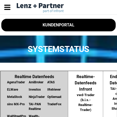
KUNDENPORTAL
SYSTEMSTATUS
Realtime Datenfeeds
Realtime-
End
AgenaTrader
AmiBroker
ATAS
Datenfeeds
Dat
Infront
TAI
ELWave
Investox
IRetriever
vwd-Trader
MetaStock
NinjaTrader
Optiemaat
Am
(b.i.s.-
I
sino MX-Pro
TAI-PAN
TraderFox
Realtime-
Sha
Realtime
Trader)
WallStreetPro
Wealth-