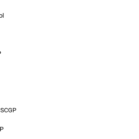
l
P
J.SCGP
GP