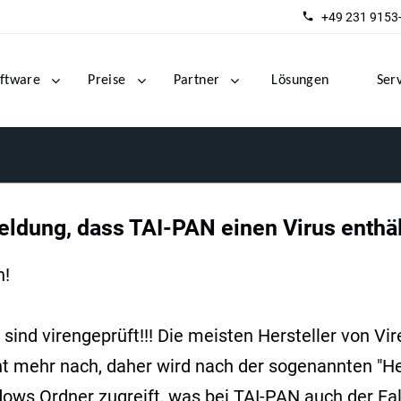
+49 231 9153
ftware
Preise
Partner
Lösungen
Ser
ldung, dass TAI-PAN einen Virus enthäl
h!
sind virengeprüft!!! Die meisten Hersteller von 
ht mehr nach, daher wird nach der sogenannten "He
dows Ordner zugreift, was bei TAI-PAN auch der Fa