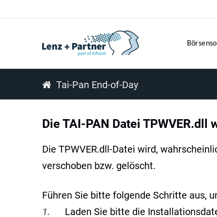
Börsenso
Tai-Pan End-of-Day
Die TAI-PAN Datei TPWVER.dll wi
Die TPWVER.dll-Datei wird, wahrscheinli
verschoben bzw. gelöscht.
Führen Sie bitte folgende Schritte aus, 
1.
Laden Sie bitte die Installationsda