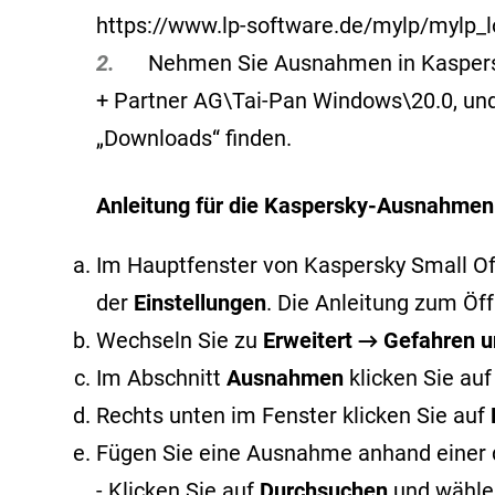
https://www.lp-software.de/mylp/mylp_l
2.
Nehmen Sie Ausnahmen in Kaspersky v
+ Partner AG\Tai-Pan Windows\20.0, und 
„Downloads“ finden.
Anleitung für die Kaspersky-Ausnahmen
Im Hauptfenster von Kaspersky Small Offi
der
Einstellungen
. Die Anleitung zum Ö
Wechseln Sie zu
Erweitert → Gefahren
Im Abschnitt
Ausnahmen
klicken Sie au
Rechts unten im Fenster klicken Sie auf
Fügen Sie eine Ausnahme anhand einer 
- Klicken Sie auf
Durchsuchen
und wählen