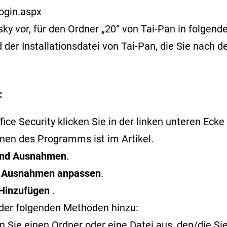
ogin.aspx
or, für den Ordner „20“ von Tai-Pan in folgende
der Installationsdatei von Tai-Pan, die Sie nach 
:
ce Security klicken Sie in der linken unteren Ecke 
ffnen des Programms ist im
Artikel
.
 und Ausnahmen
.
f
Ausnahmen anpassen
.
Hinzufügen
.
der folgenden Methoden hinzu:
 Sie einen Ordner oder eine Datei aus, den/die S