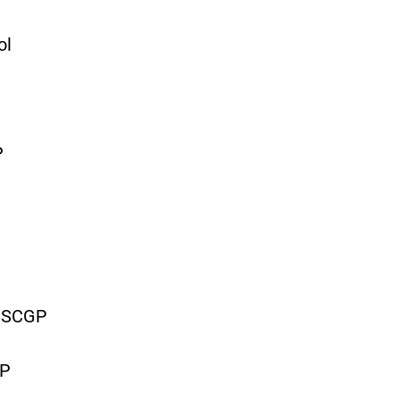
l
P
J.SCGP
GP