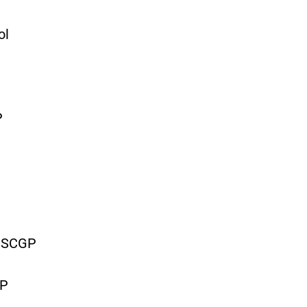
l
P
J.SCGP
GP