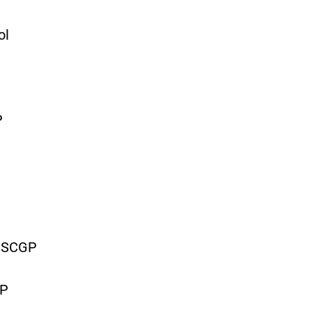
l
P
J.SCGP
GP