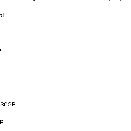
l
P
J.SCGP
GP