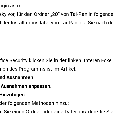
ogin.aspx
or, für den Ordner „20“ von Tai-Pan in folgende
der Installationsdatei von Tai-Pan, die Sie nach 
:
ce Security klicken Sie in der linken unteren Ecke 
ffnen des Programms ist im
Artikel
.
 und Ausnahmen
.
f
Ausnahmen anpassen
.
Hinzufügen
.
der folgenden Methoden hinzu:
 Sie einen Ordner oder eine Datei aus, den/die S