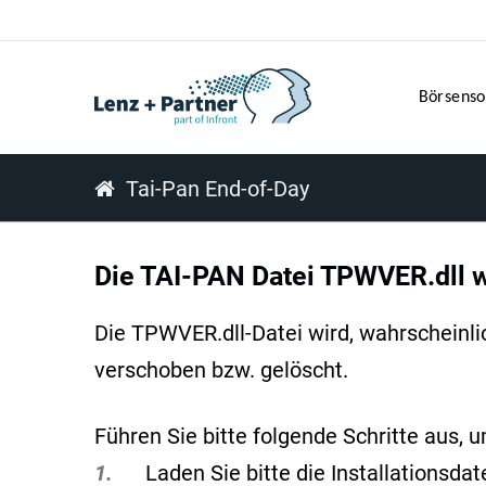
Börsenso
Tai-Pan End-of-Day
Die TAI-PAN Datei TPWVER.dll wi
Die TPWVER.dll-Datei wird, wahrscheinli
verschoben bzw. gelöscht.
Führen Sie bitte folgende Schritte aus, 
1.
Laden Sie bitte die Installationsda