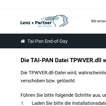
Börsenso
Tai-Pan End-of-Day
Die TAI-PAN Datei TPWVER.dll wi
Die TPWVER.dll-Datei wird, wahrscheinli
verschoben bzw. gelöscht.
Führen Sie bitte folgende Schritte aus, 
1.
Laden Sie bitte die Installationsda