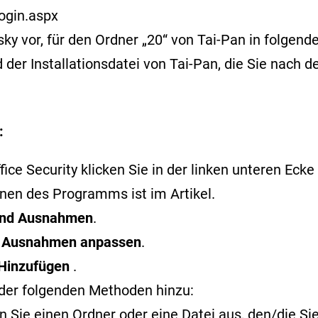
ogin.aspx
or, für den Ordner „20“ von Tai-Pan in folgende
der Installationsdatei von Tai-Pan, die Sie nach 
:
ce Security klicken Sie in der linken unteren Ecke 
ffnen des Programms ist im
Artikel
.
 und Ausnahmen
.
f
Ausnahmen anpassen
.
Hinzufügen
.
der folgenden Methoden hinzu:
 Sie einen Ordner oder eine Datei aus, den/die S