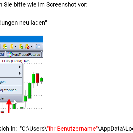
Sie bitte wie im Screenshot vor:
ndungen neu laden“
ich in: "C:\Users\
"Ihr Benutzername"
\AppData\Loc