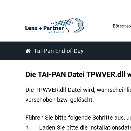
Börsenso
Tai-Pan End-of-Day
Die TAI-PAN Datei TPWVER.dll wi
Die TPWVER.dll-Datei wird, wahrscheinli
verschoben bzw. gelöscht.
Führen Sie bitte folgende Schritte aus, 
1.
Laden Sie bitte die Installationsda