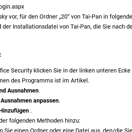
ogin.aspx
or, für den Ordner „20“ von Tai-Pan in folgende
der Installationsdatei von Tai-Pan, die Sie nach 
:
ce Security klicken Sie in der linken unteren Ecke 
ffnen des Programms ist im
Artikel
.
 und Ausnahmen
.
f
Ausnahmen anpassen
.
Hinzufügen
.
der folgenden Methoden hinzu:
 Sie einen Ordner oder eine Datei aus, den/die S