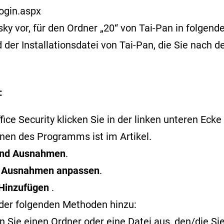
ogin.aspx
or, für den Ordner „20“ von Tai-Pan in folgende
der Installationsdatei von Tai-Pan, die Sie nach 
:
ce Security klicken Sie in der linken unteren Ecke 
ffnen des Programms ist im
Artikel
.
 und Ausnahmen
.
f
Ausnahmen anpassen
.
Hinzufügen
.
der folgenden Methoden hinzu:
 Sie einen Ordner oder eine Datei aus, den/die S