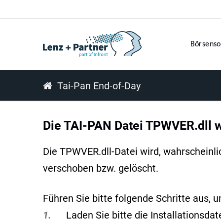
Börsenso
Tai-Pan End-of-Day
Die TAI-PAN Datei TPWVER.dll wi
Die TPWVER.dll-Datei wird, wahrscheinli
verschoben bzw. gelöscht.
Führen Sie bitte folgende Schritte aus, 
1.
Laden Sie bitte die Installationsda