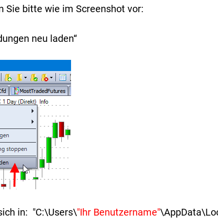
Sie bitte wie im Screenshot vor:
ndungen neu laden“
ich in: "C:\Users\
"Ihr Benutzername"
\AppData\Loc