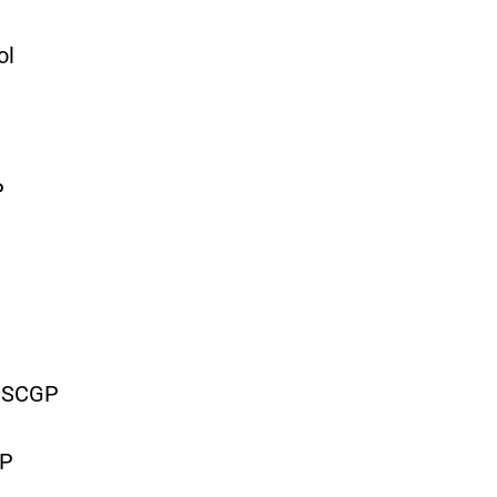
l
P
J.SCGP
GP