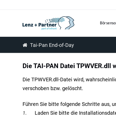
Börsenso
Tai-Pan End-of-Day
Die TAI-PAN Datei TPWVER.dll wi
Die TPWVER.dll-Datei wird, wahrscheinli
verschoben bzw. gelöscht.
Führen Sie bitte folgende Schritte aus, 
1.
Laden Sie bitte die Installationsda