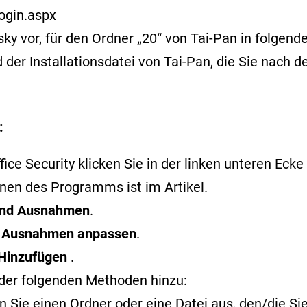
ogin.aspx
or, für den Ordner „20“ von Tai-Pan in folgende
der Installationsdatei von Tai-Pan, die Sie nach 
:
ce Security klicken Sie in der linken unteren Ecke 
ffnen des Programms ist im
Artikel
.
 und Ausnahmen
.
f
Ausnahmen anpassen
.
Hinzufügen
.
der folgenden Methoden hinzu:
 Sie einen Ordner oder eine Datei aus, den/die S