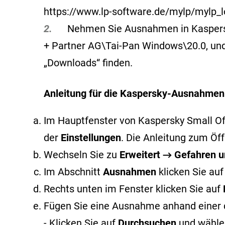
https://www.lp-software.de/mylp/mylp_l
2.
Nehmen Sie Ausnahmen in Kaspersky v
+ Partner AG\Tai-Pan Windows\20.0, und 
„Downloads“ finden.
Anleitung für die Kaspersky-Ausnahmen
Im Hauptfenster von Kaspersky Small Offi
der
Einstellungen
. Die Anleitung zum Ö
Wechseln Sie zu
Erweitert → Gefahren
Im Abschnitt
Ausnahmen
klicken Sie au
Rechts unten im Fenster klicken Sie auf
Fügen Sie eine Ausnahme anhand einer 
- Klicken Sie auf
Durchsuchen
und wählen