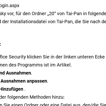
ogin.aspx
or, für den Ordner „20“ von Tai-Pan in folgende
der Installationsdatei von Tai-Pan, die Sie nach 
:
ce Security klicken Sie in der linken unteren Ecke 
ffnen des Programms ist im
Artikel
.
 und Ausnahmen
.
f
Ausnahmen anpassen
.
Hinzufügen
.
der folgenden Methoden hinzu:
 Sie einen Ordner oder eine Datei aus, den/die S