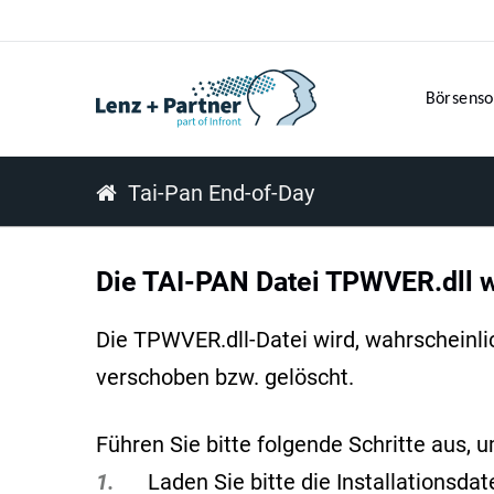
Börsenso
Tai-Pan End-of-Day
Die TAI-PAN Datei TPWVER.dll wi
Die TPWVER.dll-Datei wird, wahrscheinli
verschoben bzw. gelöscht.
Führen Sie bitte folgende Schritte aus, 
1.
Laden Sie bitte die Installationsda