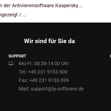
 der Antivierensoftware Kaspersky ...
gezeigt / ...
Wir sind für Sie da
SUPPORT
Mo-Fr: 08.30-14.00 Uhr
Tel: +49 231 9153-500
Fax: +49 231 9153-599
Mail: support@lp-software.de