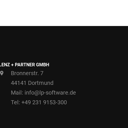
LENZ + PARTNER GMBH
Bronnerstr. 7
44141 Dortmund
Mail: info@lp-software.de
Tel: +49 231 9153-300